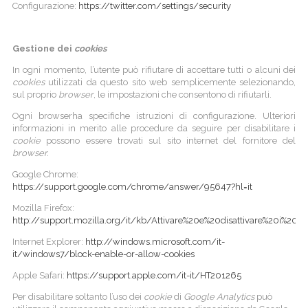
Configurazione:
https://twitter.com/settings/security
Gestione dei
cookies
In ogni momento, l’utente può rifiutare di accettare tutti o alcuni dei
cookies
utilizzati da questo sito web semplicemente selezionando,
sul proprio
browser
, le impostazioni che consentono di rifiutarli.
Ogni browserha specifiche istruzioni di configurazione. Ulteriori
informazioni in merito alle procedure da seguire per disabilitare i
cookie
possono essere trovati sul sito internet del fornitore del
browser.
Google Chrome:
https://support.google.com/chrome/answer/95647?hl=it
Mozilla Firefox:
http://support.mozilla.org/it/kb/Attivare%20e%20disattivare%20i%20co
Internet Explorer:
http://windows.microsoft.com/it-
it/windows7/block-enable-or-allow-cookies
Apple Safari:
https://support.apple.com/it-it/HT201265
Per disabilitare soltanto l’uso dei
cookie
di
Google Analytics
può