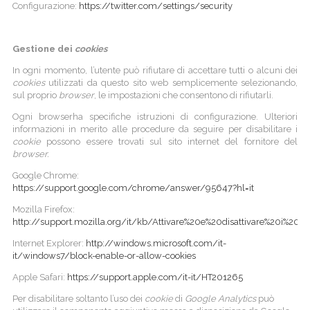
Configurazione:
https://twitter.com/settings/security
Gestione dei
cookies
In ogni momento, l’utente può rifiutare di accettare tutti o alcuni dei
cookies
utilizzati da questo sito web semplicemente selezionando,
sul proprio
browser
, le impostazioni che consentono di rifiutarli.
Ogni browserha specifiche istruzioni di configurazione. Ulteriori
informazioni in merito alle procedure da seguire per disabilitare i
cookie
possono essere trovati sul sito internet del fornitore del
browser.
Google Chrome:
https://support.google.com/chrome/answer/95647?hl=it
Mozilla Firefox:
http://support.mozilla.org/it/kb/Attivare%20e%20disattivare%20i%20co
Internet Explorer:
http://windows.microsoft.com/it-
it/windows7/block-enable-or-allow-cookies
Apple Safari:
https://support.apple.com/it-it/HT201265
Per disabilitare soltanto l’uso dei
cookie
di
Google Analytics
può