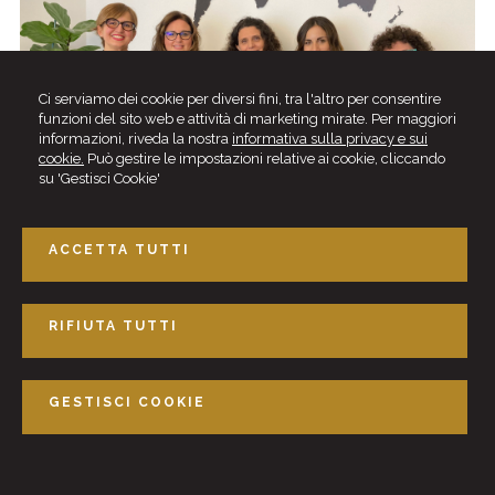
Ci serviamo dei cookie per diversi fini, tra l'altro per consentire
funzioni del sito web e attività di marketing mirate. Per maggiori
informazioni, riveda la nostra
informativa sulla privacy e sui
cookie.
Può gestire le impostazioni relative ai cookie, cliccando
su 'Gestisci Cookie'
ACCETTA TUTTI
RIFIUTA TUTTI
Studio Dike
Via Leopardi, 21 - 20900 Monza (MB)
Tel. 039.3900722
GESTISCI COOKIE
email -
info@studiodike.it
© 2026 Copyright Studio Dike. Tutti i diritti riservati | P.IVA 03129210963 |
Gestisci
Cookie
-
Sitemap
-
Privacy
-
Cookie Policy
-
Cookie policy
-
Credits