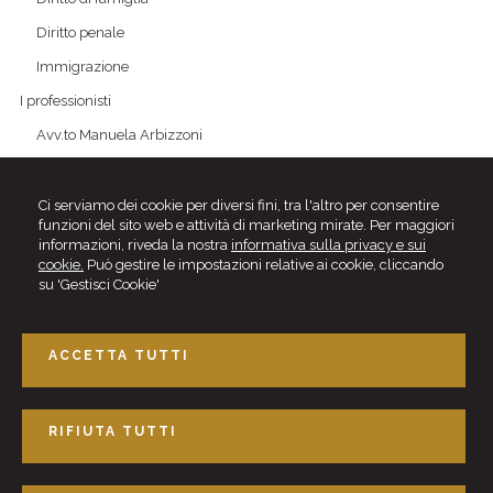
Diritto penale
Immigrazione
I professionisti
Avv.to Manuela Arbizzoni
Avv.to Valeria Rossitto
Avv.to Elena Maria Brambati
Ci serviamo dei cookie per diversi fini, tra l'altro per consentire
funzioni del sito web e attività di marketing mirate. Per maggiori
Avv.to Anna Radice
informazioni, riveda la nostra
informativa sulla privacy e sui
cookie.
Può gestire le impostazioni relative ai cookie, cliccando
Avv.to Giulia Fumis
su 'Gestisci Cookie'
Of Counsel - Collaboratori esterni
Articoli e News
ACCETTA TUTTI
Contattaci
RIFIUTA TUTTI
Studio Dike
Via Leopardi, 21 - 20900 Monza (MB)