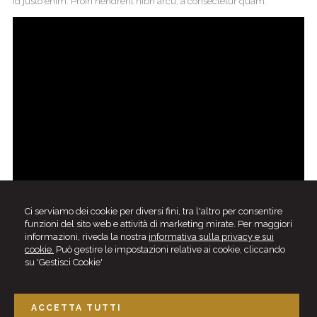
id justo enim. Proin hendrerit nibh arcu, a consectetur quam.
Ci serviamo dei cookie per diversi fini, tra l'altro per consentire
funzioni del sito web e attività di marketing mirate. Per maggiori
informazioni, riveda la nostra
informativa sulla privacy e sui
cookie.
Può gestire le impostazioni relative ai cookie, cliccando
su 'Gestisci Cookie'
ACCETTA TUTTI